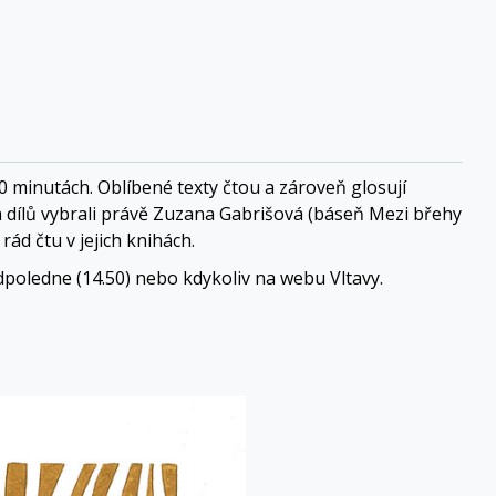
 10 minutách. Oblíbené texty čtou a zároveň glosují
ch dílů vybrali právě Zuzana Gabrišová (báseň Mezi břehy
ád čtu v jejich knihách.
dpoledne (14.50) nebo kdykoliv na webu Vltavy.