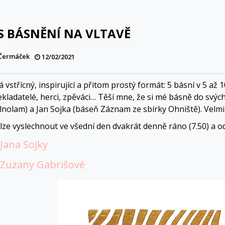
S BÁSNĚNÍ NA VLTAVĚ
 Čermáček
12/02/2021
 vstřícný, inspirující a přitom prostý formát: 5 básní v 5 až
řekladatelé, herci, zpěváci… Těší mne, že si mé básně do svý
lnolam) a Jan Sojka (báseň Záznam ze sbírky Ohniště). Velmi r
 lze vyslechnout ve všední den dvakrát denně ráno (7.50) a o
Jana Sojky
 Zuzany Gabrišové