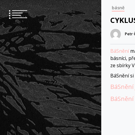
Skip
básně
to
content
CYKLU
Petr
BáSnění
má
básníci, p
ze sbírky V
BáSnění si
BáSnění 
BáSnění